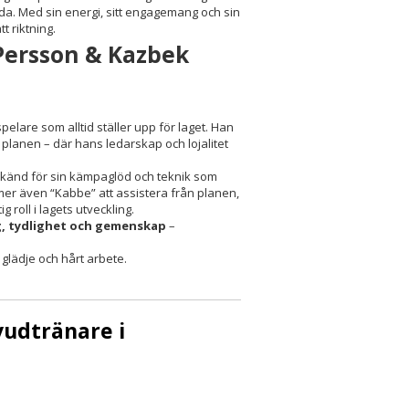
nda. Med sin energi, sitt engagemang och sin
t riktning.
 Persson & Kazbek
elare som alltid ställer upp för laget. Han
n planen – där hans ledarskap och lojalitet
, känd för sin kämpaglöd och teknik som
er även “Kabbe” att assistera från planen,
 roll i lagets utveckling.
 tydlighet och gemenskap
–
glädje och hårt arbete.
vudtränare i