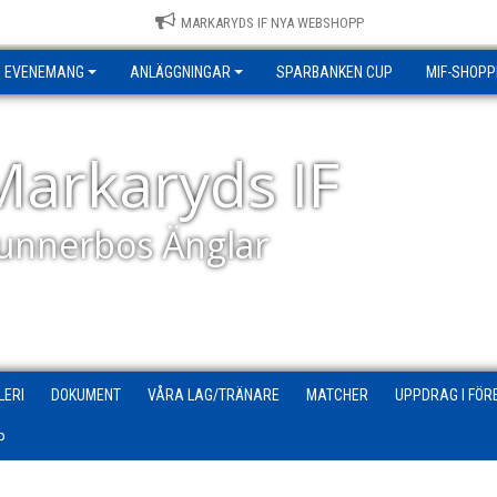
MARKARYDS IF NYA WEBSHOPP
EVENEMANG
ANLÄGGNINGAR
SPARBANKEN CUP
MIF-SHOPP
Markaryds IF
unnerbos Änglar
LERI
DOKUMENT
VÅRA LAG/TRÄNARE
MATCHER
UPPDRAG I FÖR
P