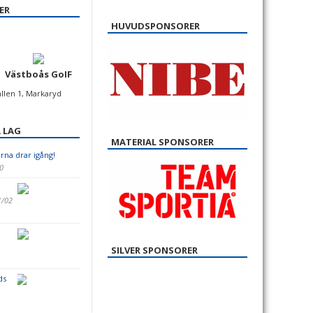
ER
HUVUDSPONSORER
Västboås GoIF
allen 1, Markaryd
 LAG
MATERIAL SPONSORER
rna drar igång!
20
1/02
h
SILVER SPONSORER
3
ds