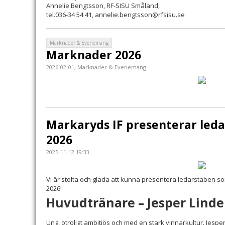
Annelie Bengtsson, RF-SISU Småland,
tel.036-34 54 41, annelie.bengtsson@rfsisu.se
Marknader & Evenemang
Marknader 2026
2026-02-01, Marknader & Evenemang
Markaryds IF presenterar led
2026
2025-11-12 19:33
Vi är stolta och glada att kunna presentera ledarstaben 
2026!
Huvudtränare – Jesper Linde
Ung, otroligt ambitiös och med en stark vinnarkultur. Jespe