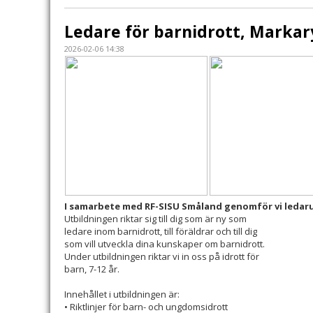
Ledare för barnidrott, Markar
2026-02-06 14:38
I samarbete med RF-SISU Småland genomför vi ledaru
Utbildningen riktar sig till dig som är ny som
ledare inom barnidrott, till föräldrar och till dig
som vill utveckla dina kunskaper om barnidrott.
Under utbildningen riktar vi in oss på idrott för
barn, 7-12 år.
Innehållet i utbildningen är:
• Riktlinjer för barn- och ungdomsidrott