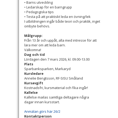
• Barns utveckling
• Ledarskap för en barngrupp
• Pedagogiska tips
• Testa på att praktiskt leda en övning/lek
I utbildningen ingår både teori och praktik, inget
ombyte behövs.
Målgrupp:
Från 13 år och uppåt, alla med intresse för att
lära mer om att leda barn.
Välkomna!
Dag och tid
Lördagen den 7 mars 2026, kl. 09.00-13.00
Plats
Sparbanksparken, Markaryd
Kursledare
Annelie Bengtsson, RF-SISU Småland
Kursavgift
Kostnadsfri, kursmaterial och fika ingår!
Kallelse
Kallelse mailas samtliga deltagare några
dagar innan kursstart.
Anmälan görs här 26/2
Kontaktperson