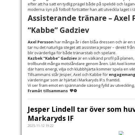
efter att ha satt en tydlig prägel både på spelidé och laga
moderna syn på fotboll fortsätter han att utveckla laget i rät
Assisterande tränare – Axel
“Kabbe” Gadziev
Axel Persson
har många år i den blåa dressen och är en sp
tar nu det naturliga steget att assistera Jesper – direkt frå
blir ovärderliga för både tränarstab och spelare.
Kazbek “Kabbe” Gadziev
är en välkänd profil på planen
trollbundit många motståndare genom åren. Likt Axel komm
där hans energi, vilja och klubbhjärta kommer spela en viktig
Tillsammans står Jesper, Axel och Kabbe för
engagemang,
värderingar som är hjärtat i Markaryds IF:s framtid.
Vi ser fram emot en spännande säsong fylld av utveckling, 
Framåt tillsammans 💙⚽
Jesper Lindell tar över som hu
Markaryds IF
2025-11-12 19:22