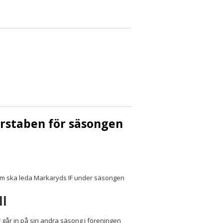
arstaben för säsongen
som ska leda Markaryds IF under säsongen
ll
r går in på sin andra säsong i föreningen