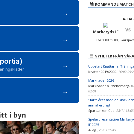
KOMMANDE MATCH
→
A-LAG
vs
Markaryds IF
→
Tor 13/8 19:00, Skärsjöv
NYHETER FRÅN VÅRA
portia)
→
Uppstart Knattarna! Träninga
räningskläder.
Knattar 2019/2020
,
16/02 09:
Marknader 2026
Marknader & Evenemang
,
0
→
02-01
Starta året med en klack oc
anmäl ert lag!
Sparbanken Cup
,
28/11 15:0
tt i byn
Spelarpresentation Markary
IF 2025
A-lag
,
25/03 15:49