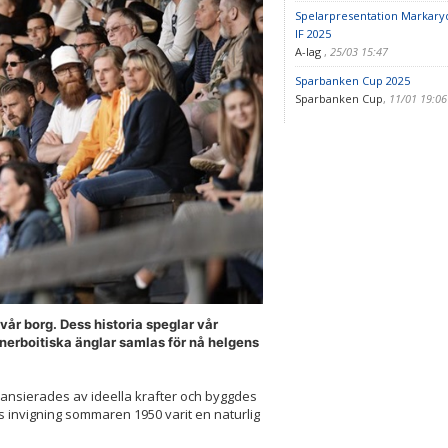
Spelarpresentation Markary
IF 2025
A-lag
,
25/03 15:47
Sparbanken Cup 2025
Sparbanken Cup
,
11/01 19:0
vår borg. Dess historia speglar vår
sunnerboitiska änglar samlas för nå helgens
nansierades av ideella krafter och byggdes
 invigning sommaren 1950 varit en naturlig