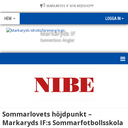
MARKARYDS IF NYA WEBSHOPP
HEM
LOGGA IN
Markaryds IF
Sunnerbos Änglar
HEM
NYHETER
OM KLUBBEN
KALENDER
Sommarlovets höjdpunkt –
BILDGALLERI
Markaryds IF:s Sommarfotbollsskola