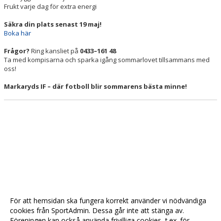
Frukt varje dag för extra energi
Säkra din plats senast 19 maj!
Boka här
Frågor?
Ring kansliet på
0433–161 48
Ta med kompisarna och sparka igång sommarlovet tillsammans med
oss!
Markaryds IF – där fotboll blir sommarens bästa minne!
För att hemsidan ska fungera korrekt använder vi nödvändiga
cookies från SportAdmin. Dessa går inte att stänga av.
Föreningen kan också använda frivilliga cookies, t.ex. för