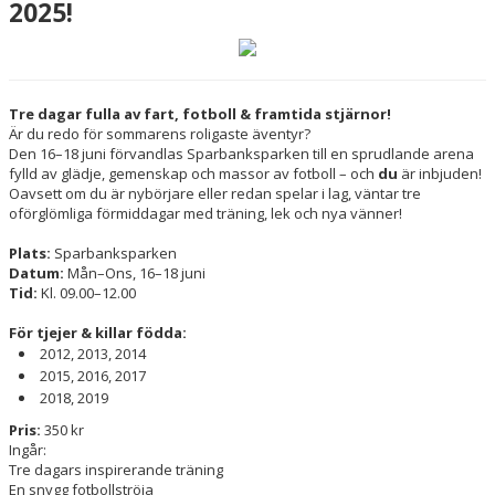
2025!
DOKUMENT
VÅRA LAG/TRÄNARE
MATCHER
Tre dagar fulla av fart, fotboll & framtida stjärnor!
Är du redo för sommarens roligaste äventyr?
Den 16–18 juni förvandlas Sparbanksparken till en sprudlande arena
UPPDRAG I FÖRENINGEN
fylld av glädje, gemenskap och massor av fotboll – och
du
är inbjuden!
Oavsett om du är nybörjare eller redan spelar i lag, väntar tre
SPONSRING & SAMARBETEN
oförglömliga förmiddagar med träning, lek och nya vänner!
Plats:
Sparbanksparken
INITIATIV & PROJEKT
Datum:
Mån–Ons, 16–18 juni
Tid:
Kl. 09.00–12.00
FOTBOLLSSKOLAN
För tjejer & killar födda:
REAL BETIS CAMP
2012, 2013, 2014
2015, 2016, 2017
2018, 2019
Pris:
350 kr
Ingår:
Tre dagars inspirerande träning
En snygg fotbollströja