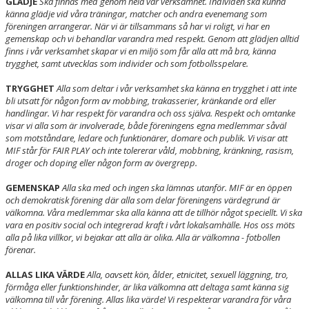
GLÄDJE
Ska finnas med genom hela vår verksamhet. Individen ska kunna
känna glädje vid
våra träningar, matcher och andra evenemang som
föreningen arrangerar. När vi är
tillsammans så har vi roligt, vi har en
gemenskap och vi behandlar varandra med respekt.
Genom att glädjen alltid
finns i vår verksamhet skapar vi en miljö som får alla att må bra,
känna
trygghet, samt utvecklas som individer och som fotbollsspelare.
​
​
TRYGGHET
Alla som deltar i vår verksamhet ska känna en trygghet i att inte
bli utsatt för
någon form av mobbing, trakasserier, kränkande ord eller
handlingar. Vi har respekt för
varandra och oss själva. Respekt och omtanke
visar vi alla som är involverade, både
föreningens egna medlemmar såväl
som motståndare, ledare och funktionärer, domare och
publik. Vi visar att
MIF står för FAIR PLAY och inte tolererar våld, mobbning, kränkning,
rasism,
droger och doping eller någon form av övergrepp.
​
GEMENSKAP
Alla ska med och ingen ska lämnas utanför. MIF är en öppen
och demokratisk
förening där alla som delar föreningens värdegrund är
välkomna. Våra medlemmar ska alla
känna att de tillhör något speciellt. Vi ska
vara en positiv social och integrerad kraft i vårt
lokalsamhälle. Hos oss möts
alla på lika villkor, vi bejakar att alla är olika. Alla är välkomna -
fotbollen
förenar.
​
​
ALLAS LIKA VÄRDE
Alla, oavsett kön, ålder, etnicitet, sexuell läggning, tro,
förmåga eller
funktionshinder, är lika välkomna att deltaga samt känna sig
välkomna till vår förening. Allas
lika värde! Vi respekterar varandra för våra