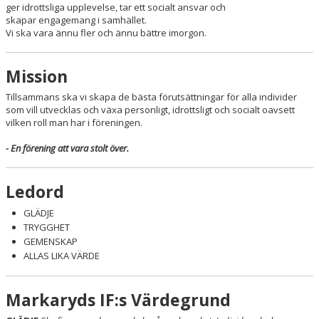
ger idrottsliga upplevelse, tar ett socialt ansvar och
skapar engagemang i samhället. ​
SPONSRING & SAMARBETEN
Vi ska vara ännu fler och ännu bättre imorgon. ​
INITIATIV & PROJEKT
Mission
FOTBOLLSSKOLAN
Tillsammans ska vi skapa de bästa förutsättningar för alla individer
som vill utvecklas och växa personligt, idrottsligt och socialt oavsett
REAL BETIS CAMP
vilken roll man har i föreningen. ​
- En förening att vara stolt över.
Ledord
GLÄDJE
TRYGGHET ​
GEMENSKAP ​
ALLAS LIKA VÄRDE
Markaryds IF:s Värdegrund