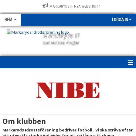
MARKARYDS IF NYA WEBSHOPP
HEM
LOGGA IN
Markaryds IF
Sunnerbos Änglar
HEM
NYHETER
OM KLUBBEN
HISTORIK
Om klubben
PERSONAL
Markaryds Idrottsförening bedriver fotboll . Vi ska sträva efter
att utveckla starka individer för att på lång sikt skapa