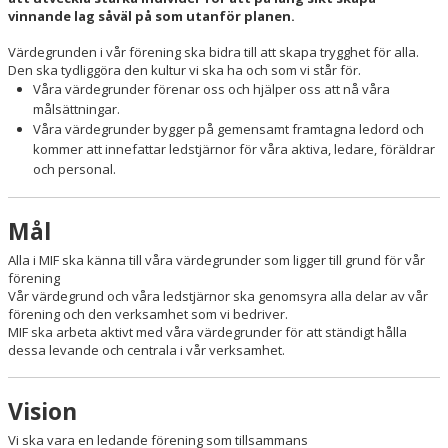
UNGDOMS SEKTIONEN
vinnande lag såväl på som utanför planen.
Värdegrunden i vår förening ska bidra till att skapa trygghet för alla.
FOTBOLLSSEKTIONEN
Den ska tydliggöra den kultur vi ska ha och som vi står för.
​Våra värdegrunder förenar oss och hjälper oss att nå våra
STYRELSEN
målsättningar.
​Våra värdegrunder bygger på gemensamt framtagna ledord och
KONTAKT
kommer att innefattar ledstjärnor för våra aktiva, ledare, föräldrar
och personal.​
GDPR
Mål
KALENDER
Alla i MIF ska känna till våra värdegrunder som ligger till grund för vår
BILDGALLERI
förening ​
Vår värdegrund och våra ledstjärnor ska genomsyra alla delar av vår
förening och den verksamhet som vi bedriver. ​
DOKUMENT
MIF ska arbeta aktivt med våra värdegrunder för att ständigt hålla
dessa levande och centrala i vår verksamhet. ​
VÅRA LAG/TRÄNARE
MATCHER
Vision
Vi ska vara en ledande förening som tillsammans
UPPDRAG I FÖRENINGEN