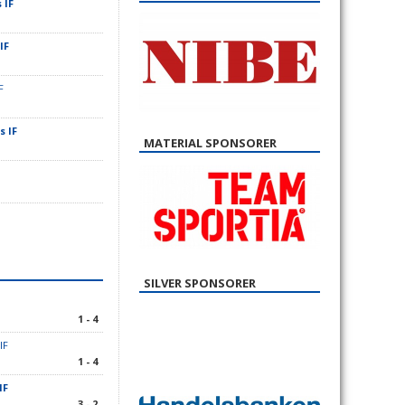
 IF
IF
F
s IF
MATERIAL SPONSORER
SILVER SPONSORER
1 - 4
IF
1 - 4
IF
3 - 2