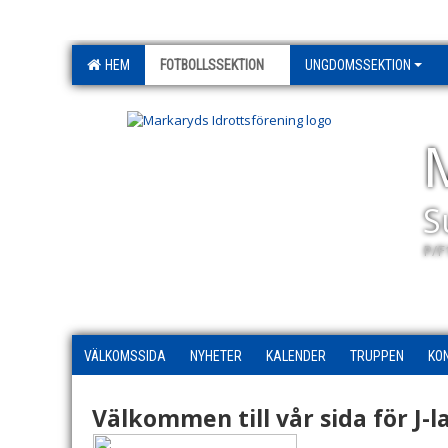
HEM
FOTBOLLSSEKTION
UNGDOMSSEKTION
S
P/F
VÄLKOMSSIDA
NYHETER
KALENDER
TRUPPEN
KO
Välkommen till vår sida för J-l