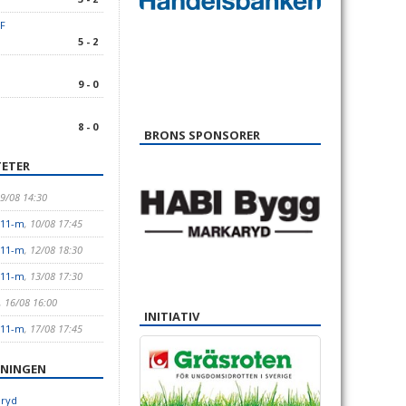
IF
5 - 2
9 - 0
8 - 0
BRONS SPONSORER
ETER
09/08 14:30
/11-m
, 10/08 17:45
/11-m
, 12/08 18:30
/11-m
, 13/08 17:30
, 16/08 16:00
INITIATIV
/11-m
, 17/08 17:45
ENINGEN
aryd