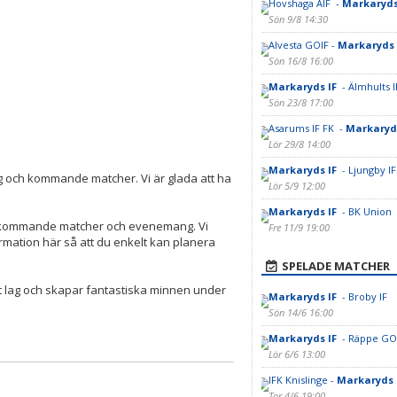
Hovshaga AIF -
Markaryds
Sön 9/8 14:30
Alvesta GOIF -
Markaryds 
Sön 16/8 16:00
Markaryds IF
- Älmhults I
Sön 23/8 17:00
Asarums IF FK -
Markaryd
Lör 29/8 14:00
Markaryds IF
- Ljungby IF
ag och kommande matcher. Vi är glada att ha
Lör 5/9 12:00
Markaryds IF
- BK Union
ra kommande matcher och evenemang. Vi
Fre 11/9 19:00
rmation här så att du enkelt kan planera
SPELADE MATCHER
årt lag och skapar fantastiska minnen under
Markaryds IF
- Broby IF
Sön 14/6 16:00
Markaryds IF
- Räppe GO
Lör 6/6 13:00
IFK Knislinge -
Markaryds 
Tor 4/6 19:00