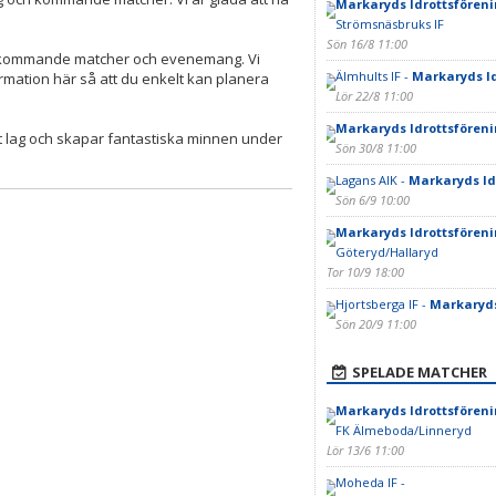
Markaryds Idrottsfören
Strömsnäsbruks IF
Sön 16/8 11:00
ra kommande matcher och evenemang. Vi
Älmhults IF -
Markaryds Id
rmation här så att du enkelt kan planera
Lör 22/8 11:00
Markaryds Idrottsfören
årt lag och skapar fantastiska minnen under
Sön 30/8 11:00
Lagans AIK -
Markaryds Id
Sön 6/9 10:00
Markaryds Idrottsfören
Göteryd/Hallaryd
Tor 10/9 18:00
Hjortsberga IF -
Markaryds
Sön 20/9 11:00
SPELADE MATCHER
Markaryds Idrottsföreni
FK Älmeboda/Linneryd
Lör 13/6 11:00
Moheda IF -