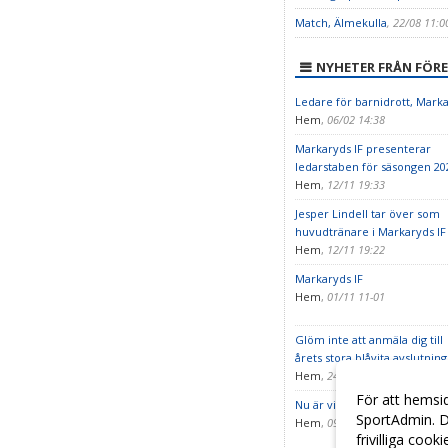
Match, Älmekulla
, 22/08 11:0
NYHETER FRÅN FÖR
Ledare för barnidrott, Mark
Hem
,
06/02 14:38
Markaryds IF presenterar
ledarstaben för säsongen 20
Hem
,
12/11 19:33
Jesper Lindell tar över som
huvudtränare i Markaryds IF
Hem
,
12/11 19:22
Markaryds IF
Hem
,
01/11 11-01
Glöm inte att anmäla dig till
årets stora blåvita avslutning
Hem
,
24/10 14:53
För att hemsi
Nu är vi med i Fritidskortet!
SportAdmin. D
Hem
,
09/10 10-09
frivilliga cook