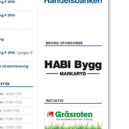
ng P 2016
ng P 2016
-
ing
BRONS SPONSORER
ng P 2016
- Ljungby IF
 Idrottsförening
ETER
-m
, 10/08 17:00
INITIATIV
-m
, 12/08 17:00
m
, 16/08 11:00
-m
, 17/08 17:00
-m
, 19/08 17:00