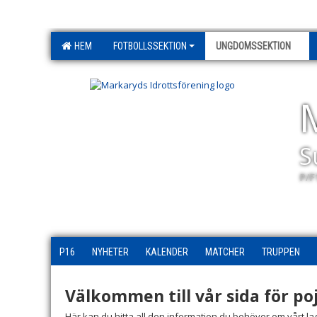
HEM
FOTBOLLSSEKTION
UNGDOMSSEKTION
S
P/F
P16
NYHETER
KALENDER
MATCHER
TRUPPEN
Välkommen till vår sida för po
Här kan du hitta all den information du behöver om vårt l