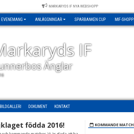
MARKARYDS IF NYA WEBSHOPP
EVENEMANG
ANLÄGGNINGAR
SPARBANKEN CUP
MIF-SHOPP
Markaryds IF
unnerbos Änglar
16
BILDGALLERI
DOKUMENT
KONTAKT
jklaget födda 2016!
KOMMANDE MATCH
ag och kommande matcher. Vi är glada att ha