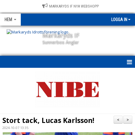
MARKARYDS IF NYA WEBSHOPP
HEM
LOGGA IN
Markaryds IF
Sunnerbos Änglar
HEM
NYHETER
OM KLUBBEN
KALENDER
Stort tack, Lucas Karlsson!
<
>
BILDGALLERI
2024-10-07 13:35