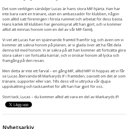
Det som verkligen särskiljer Lucas är hans stora MIF-hjärta. Han har
inte bara varit en tränare, utan en ambassadör för klubben, någon
som alltid satt föreningen i första rummet och arbetat för dess bästa.
Hans kärlek till klubben har genomsyrat allt han gjort, och vi kommer
alltid att minnas honom som en del av vår MIF-familj.
Vi vet att Lucas har en spännande framtid framför sig, och även om vi
kommer att sakna honom på planen, är vi glada över att ha fått dela
denna tid med honom. Vi är säkra på att han kommer att fortsätta göra
stora saker i sin fortsatta karriär, och vi önskar honom all lycka och
framgång på den resan.
Men detta är inte ett farväl – en gång MIF, alltid MIF! Vi hoppas att vi får
se Lucas återvända till Markaryds IF i framtiden, oavsett om det är som
tränare, supporter eller vän. Tills dess vill vi uttrycka vår djupa
uppskattning och tacksamhet för allt han har gjort för oss.
Stort tack, Lucas – du kommer alltid att vara en del av Markaryds IF!
Nyhetsarkiv