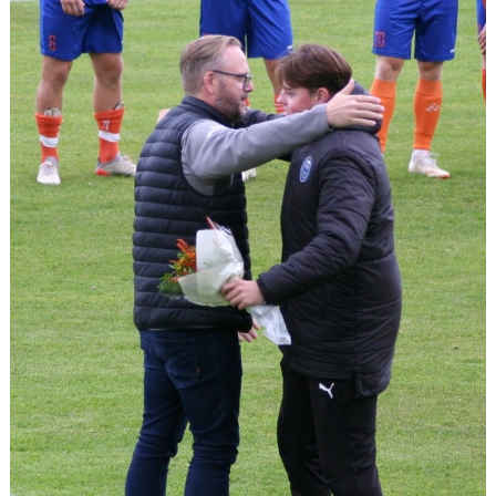
DOKUMENT
VÅRA LAG/TRÄNARE
MATCHER
UPPDRAG I FÖRENINGEN
SPONSRING & SAMARBETEN
INITIATIV & PROJEKT
FOTBOLLSSKOLAN
REAL BETIS CAMP