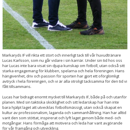
Markaryds IF vill rikta ett stort och innerligt tack till vår huvudtränare
Lucas Karlsson, som nu går vidare i sin karriär. Under sin tid hos oss
har Lucas inte bara visat sin djupa kunskap om fotboll, utan också sitt
starka engagemang för klubben, spelarna och hela föreningen. Hans
hängivenhet, driv och passion för sporten har gjort ett oförglömligt
avtryck i hela föreningen, och vi är alla otroligt tacksamma för den tid vi
fått tillsammans.
Lucas har bidragit enormt mycket till Markaryds IF, både på och utanför
planen. Med sin taktiska skicklighet och sitt ledarskap har han inte
bara hjälpt laget att utvecklas fotbollsmässigt, utan också skapat en
kultur av professionalism, laganda och sammanhållning. Han har alltid
varit den som stöttat, inspirerat och lyft laget genom både med- och
motgångar. Hans förmåga att motivera och leda har varit avgörande
för vår framgång och utveckling.