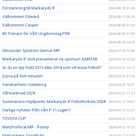
Förstärkning till Markaryds IF
2024-08-19 21:45
Välkommen Edward
2024-08-17 08:26
Välkommen Casper
2024-08-09 07:23
Bli Tränare för Vårt Ungdomslag P09!
2024-08-09 07:09
2024-08-06 14:25
Alexander Sjöström lämnar MIF
2024-07-29 13:30
Markaryds IF stolt presenterar ny sponsor: ILMATAR
2024-06-10 12:26
Är du en tjej född 2013 eller 2014 som vill testa Fotboll?
2024-05-31 14:17
Joyna på fem minuter!
2024-05-31 07:56
Vandrarhem i Göteborg
2024-05-22 10:01
Vårmarknad 2024
2024-05-21 11:37
Sommarens Höjdpunkt: Markaryds IF Fotbollsskola 2024!
2024-05-17 14:07
Härliga nyheter från vårt P-11 Laget !!
2024-05-13 13:27
TOYOTA CUP
2024-04-22 13:55
Matchreferat MIF - Åstorp
2024-04-22 10:57
Ekebackens SportPub!
2024-04-17 17:33