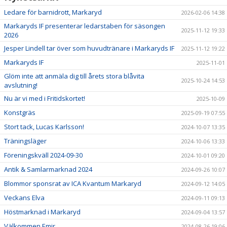
Ledare för barnidrott, Markaryd
2026-02-06 14:38
Markaryds IF presenterar ledarstaben för säsongen
2025-11-12 19:33
2026
Jesper Lindell tar över som huvudtränare i Markaryds IF
2025-11-12 19:22
Markaryds IF
2025-11-01
Glöm inte att anmäla dig till årets stora blåvita
2025-10-24 14:53
avslutning!
Nu är vi med i Fritidskortet!
2025-10-09
Konstgräs
2025-09-19 07:55
Stort tack, Lucas Karlsson!
2024-10-07 13:35
Träningsläger
2024-10-06 13:33
Föreningskväll 2024-09-30
2024-10-01 09:20
Antik & Samlarmarknad 2024
2024-09-26 10:07
Blommor sponsrat av ICA Kvantum Markaryd
2024-09-12 14:05
Veckans Elva
2024-09-11 09:13
Höstmarknad i Markaryd
2024-09-04 13:57
Välkommen Emir
2024-08-26 19:06