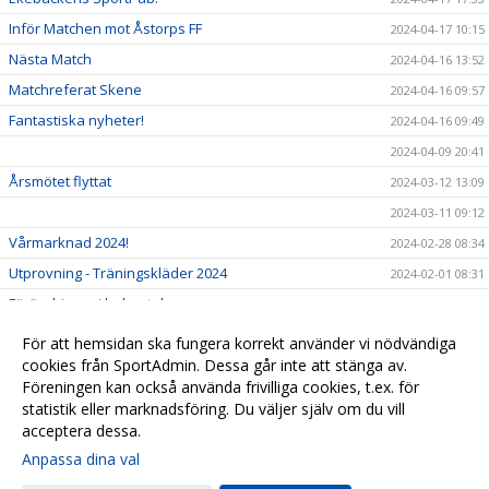
Inför Matchen mot Åstorps FF
2024-04-17 10:15
Nästa Match
2024-04-16 13:52
Matchreferat Skene
2024-04-16 09:57
Fantastiska nyheter!
2024-04-16 09:49
2024-04-09 20:41
Årsmötet flyttat
2024-03-12 13:09
2024-03-11 09:12
Vårmarknad 2024!
2024-02-28 08:34
Utprovning - Träningskläder 2024
2024-02-01 08:31
Förändringar i ledarstaben
2023-12-07 08:30
Markaryds IF
2023-11-13 10:47
För att hemsidan ska fungera korrekt använder vi nödvändiga
Årets julklapp
cookies från SportAdmin. Dessa går inte att stänga av.
2023-11-13 10:45
Föreningen kan också använda frivilliga cookies, t.ex. för
Välkommen till vår nya hemsida!
2023-09-25 10:41
statistik eller marknadsföring. Du väljer själv om du vill
acceptera dessa.
Anpassa dina val
Cookie-
Gå till