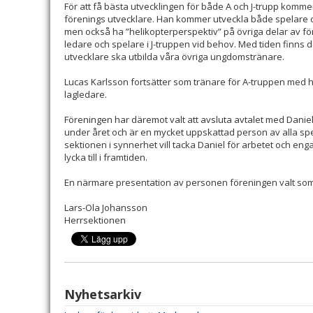
För att få bästa utvecklingen för både A och J-trupp komme
förenings utvecklare. Han kommer utveckla både spelare oc
men också ha ”helikopterperspektiv” på övriga delar av fö
ledare och spelare i J-truppen vid behov. Med tiden finns d
utvecklare ska utbilda våra övriga ungdomstränare.
Lucas Karlsson fortsätter som tränare för A-truppen med h
lagledare.
Föreningen har däremot valt att avsluta avtalet med Daniel S
under året och är en mycket uppskattad person av alla sp
sektionen i synnerhet vill tacka Daniel för arbetet och 
lycka till i framtiden.
En närmare presentation av personen föreningen valt som
Lars-Ola Johansson
Herrsektionen
Nyhetsarkiv