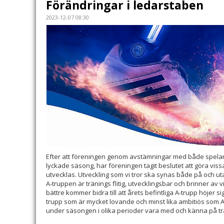
Förändringar i ledarstaben
2023-12-07 08:30
Efter att föreningen genom avstämningar med både spela
lyckade säsong, har föreningen tagit beslutet att göra viss
utvecklas. Utveckling som vi tror ska synas både på och ut
A-truppen är tränings flitig, utvecklingsbar och brinner av vilj
bättre kommer bidra till att årets befintliga A-trupp höjer sig
trupp som är mycket lovande och minst lika ambitiös som 
under säsongen i olika perioder vara med och känna på t