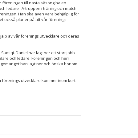
r föreningen till nästa säsong ha en
h ledare i A-truppen i träning och match
reningen. Han ska även vara behjälplig för
et också planer på att vår förenings
jälp av vår förenings utvecklare och deras
umiqi. Daniel har lagt ner ett stort jobb
elare och ledare. Föreningen och herr
engagemanget han lagt ner och önska honom
 förenings utvecklare kommer inom kort.