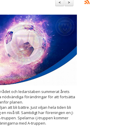
<
>
rrådet och ledarstaben summerat årets
a nödvändiga förändringar för att fortsätta
anför planen.
an att bli bättre. Just viljan hela tiden bli
 en nivå till. Samtidigt har föreningen en J-
A-truppen. Spelarna i J-truppen kommer
räningarna med A-truppen.