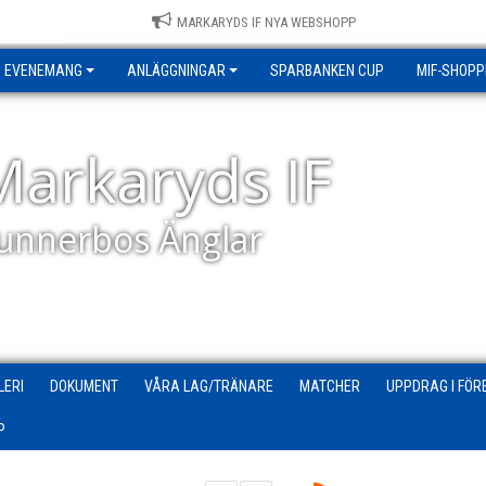
MARKARYDS IF NYA WEBSHOPP
EVENEMANG
ANLÄGGNINGAR
SPARBANKEN CUP
MIF-SHOPP
Markaryds IF
unnerbos Änglar
LERI
DOKUMENT
VÅRA LAG/TRÄNARE
MATCHER
UPPDRAG I FÖR
P