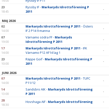
14:00
Ryssby IF P11
23
Ryssby IF -
Markaryds Idrottsförening P
-
18:45
2011
MAJ 2026
02
Markaryds Idrottsförening P 2011
- Östers
-
14:00
IF 2 P14 9 manna
07
Värnamo södra FF -
Markaryds
-
19:00
Idrottsförening P 2011
17
Markaryds Idrottsförening P 2011
- IFK
-
14:00
Värnamo P12 AF14 lag 1
23
Räppe Goif -
Markaryds Idrottsförening P
-
10:00
2011
JUNI 2026
07
Markaryds Idrottsförening P 2011
- TUFC
-
14:00
P11/12
14
Sandsbro AIK -
Markaryds Idrottsförening
-
13:00
P 2011
28
Hovshaga AIF -
Markaryds Idrottsförening
-
18:30