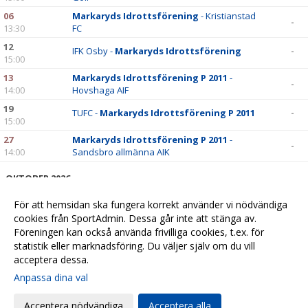
06
Markaryds Idrottsförening
- Kristianstad
-
13:30
FC
12
IFK Osby -
Markaryds Idrottsförening
-
15:00
13
Markaryds Idrottsförening P 2011
-
-
14:00
Hovshaga AIF
19
TUFC -
Markaryds Idrottsförening P 2011
-
15:00
27
Markaryds Idrottsförening P 2011
-
-
14:00
Sandsbro allmänna AIK
OKTOBER 2026
04
Markaryds Idrottsförening
- Rinken FC
-
För att hemsidan ska fungera korrekt använder vi nödvändiga
13:30
cookies från SportAdmin. Dessa går inte att stänga av.
10
Vinslöv IF -
Markaryds Idrottsförening
-
Föreningen kan också använda frivilliga cookies, t.ex. för
11:00
statistik eller marknadsföring. Du väljer själv om du vill
acceptera dessa.
Anpassa dina val
Cookie-
Gå till
inställningar
Webbversion
Acceptera nödvändiga
Acceptera alla