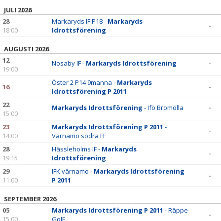
JULI 2026
28
Markaryds IF P18 -
Markaryds
-
18:00
Idrottsförening
AUGUSTI 2026
12
Nosaby IF -
Markaryds Idrottsförening
-
19:00
Öster 2 P14 9manna -
Markaryds
16
-
Idrottsförening P 2011
22
Markaryds Idrottsförening
- Ifö Bromölla
-
15:00
23
Markaryds Idrottsförening P 2011
-
-
14:00
Värnamo södra FF
28
Hässleholms IF -
Markaryds
-
19:15
Idrottsförening
29
IFK värnamo -
Markaryds Idrottsförening
-
11:00
P 2011
SEPTEMBER 2026
05
Markaryds Idrottsförening P 2011
- Räppe
-
15:00
GoIF