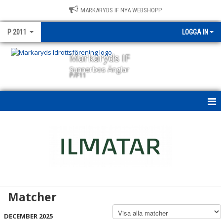
MARKARYDS IF NYA WEBSHOPP
P 2011
LOGGA IN
Markaryds IF
Sunnerbos Änglar
P/F11
P/F11
NYHETER
KALENDER
MATCHER
Matcher
TRUPPEN
DECEMBER 2025