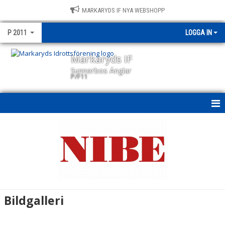
MARKARYDS IF NYA WEBSHOPP
P 2011
LOGGA IN
Markaryds IF
Sunnerbos Änglar
P/F11
P/F11
NYHETER
KALENDER
MATCHER
Bildgalleri
TRUPPEN