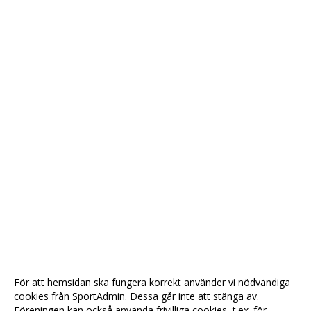
För att hemsidan ska fungera korrekt använder vi nödvändiga
cookies från SportAdmin. Dessa går inte att stänga av.
Föreningen kan också använda frivilliga cookies, t.ex. för