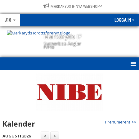
MARKARYDS IF NYA WEBSHOPP
J18
LOGGA IN
Markaryds IF
Sunnerbos Änglar
P/F10
VÄLKOMSSIDA
NYHETER
KALENDER
TRUPPEN
Kalender
Prenumerera >>
KONTAKT
AUGUSTI 2026