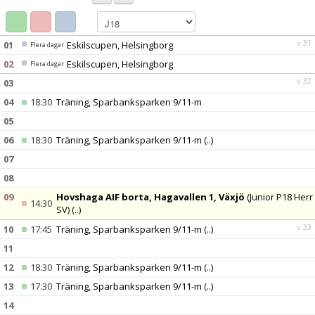
MATCHER
BILDGALLERI
v.31
01
Eskilscupen, Helsingborg
Flera dagar
02
Eskilscupen, Helsingborg
Flera dagar
DOKUMENT
v.32
03
04
18:30
Träning, Sparbanksparken 9/11-m
05
06
18:30
Träning, Sparbanksparken 9/11-m
(..)
07
08
09
Hovshaga AIF borta, Hagavallen 1, Växjö
(Junior P18 Herr
14:30
SV)
(..)
v.33
10
17:45
Träning, Sparbanksparken 9/11-m
(..)
11
12
18:30
Träning, Sparbanksparken 9/11-m
(..)
13
17:30
Träning, Sparbanksparken 9/11-m
(..)
14