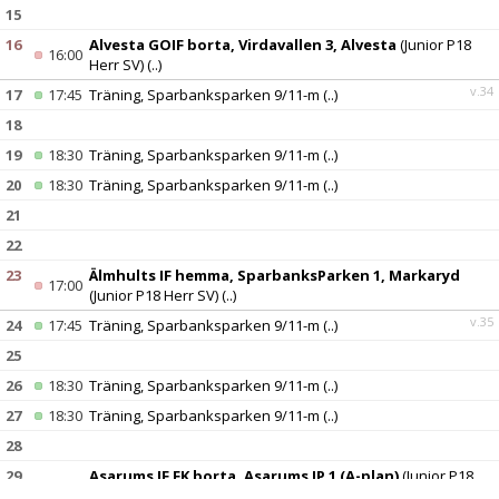
15
16
Alvesta GOIF borta, Virdavallen 3, Alvesta
(Junior P18
16:00
Herr SV)
(..)
v.34
17
17:45
Träning, Sparbanksparken 9/11-m
(..)
18
19
18:30
Träning, Sparbanksparken 9/11-m
(..)
20
18:30
Träning, Sparbanksparken 9/11-m
(..)
21
22
23
Älmhults IF hemma, SparbanksParken 1, Markaryd
17:00
(Junior P18 Herr SV)
(..)
v.35
24
17:45
Träning, Sparbanksparken 9/11-m
(..)
25
26
18:30
Träning, Sparbanksparken 9/11-m
(..)
27
18:30
Träning, Sparbanksparken 9/11-m
(..)
28
29
Asarums IF FK borta, Asarums IP 1 (A-plan)
(Junior P18
14:00
Herr SV)
(..)