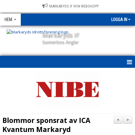
MARKARYDS IF NYA WEBSHOPP
HEM
LOGGA IN
Markaryds IF
Sunnerbos Änglar
HEM
NYHETER
OM KLUBBEN
KALENDER
Blommor sponsrat av ICA
<
>
BILDGALLERI
Kvantum Markaryd