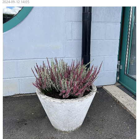
2024-09-12 14:05
DOKUMENT
VÅRA LAG/TRÄNARE
MATCHER
UPPDRAG I FÖRENINGEN
SPONSRING & SAMARBETEN
INITIATIV & PROJEKT
FOTBOLLSSKOLAN
REAL BETIS CAMP