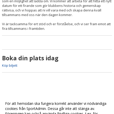
som en möjlighet att ladda om. Vi kommer att arbeta för att hitta ett nytt
datum för ett firande som gör klubbens historia och gemenskap
rättvisa, och vi hoppas att ni vill vara med och skapa denna kväll
tillsammans med oss när den dagen kommer.
Vi är tacksamma för ert stöd och er förståelse, och vi ser fram emot att
fira tillsammans i framtiden.
Boka din plats idag
Köp biljett
För att hemsidan ska fungera korrekt använder vi nödvändiga
cookies från SportAdmin. Dessa går inte att stänga av.
Föreningen kan också använda frivilliga cookies, t.ex. för