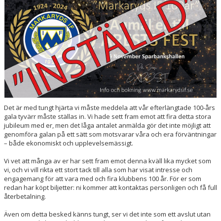
DOKUMENT
VÅRA LAG/TRÄNARE
MATCHER
UPPDRAG I FÖRENINGEN
SPONSRING & SAMARBETEN
Det är med tungt hjärta vi måste meddela att vår efterlängtade 100-års
INITIATIV & PROJEKT
gala tyvärr måste ställas in. Vi hade sett fram emot att fira detta stora
jubileum med er, men det låga antalet anmälda gör det inte möjligt att
genomföra galan på ett sätt som motsvarar våra och era förväntningar
FOTBOLLSSKOLAN
– både ekonomiskt och upplevelsemässigt.
REAL BETIS CAMP
Vi vet att många av er har sett fram emot denna kväll lika mycket som
vi, och vi vill rikta ett stort tack till alla som har visat intresse och
engagemang för att vara med och fira klubbens 100 år. För er som
redan har köpt biljetter: ni kommer att kontaktas personligen och få full
återbetalning.
Även om detta besked känns tungt, ser vi det inte som ett avslut utan