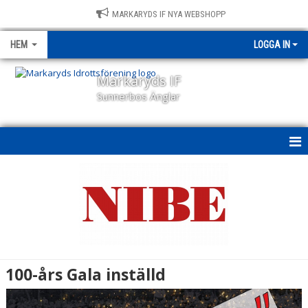
MARKARYDS IF NYA WEBSHOPP
HEM
LOGGA IN
Markaryds IF
Sunnerbos Änglar
HEM
NYHETER
OM KLUBBEN
KALENDER
100-års Gala inställd
BILDGALLERI