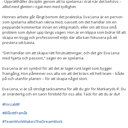
- Upprätthåller disciplin genom att ta spelarna i örat när det behövs –
alltid med glimten i ögat men med tydlighet.
Hennes arbete går långt bortom det praktiska. Eva Lena är en person
som spelarna alltid kan räkna med, oavsett om det handlar om en
peppande kommentar innan en viktig match, eller om att lösa små
problem som dyker upp längs vägen. Hon är en klippa som bidrar till att
skapa en trygg och professionell miljö där alla kan fokusera på att
prestera sitt bästa.
“Det handlar om att skapa rätt förutsättningar, och det gör Eva Lena
med hjärta och passion,” säger en av spelarna.
Eva Lena är en symbol för att det är laget runt laget som bygger
framgång. Hon påminner oss alla om att det krävs ett helt team – både
på och utanför planen – för att skapa något stort.
Eva Lena, vi är så otroligt tacksamma för allt du gör för Markaryds IF. Du
är ovärderlig och en sann förebild för oss alla. Tack för att du är du!!
#ForzaMIF
#BlåvittFramåt
#TeamWorkMakesTheDreamWork