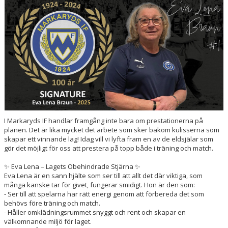
BILDGALLERI
DOKUMENT
KONTAKT
MATCHDAG
I Markaryds IF handlar framgång inte bara om prestationerna på
planen. Det är lika mycket det arbete som sker bakom kulisserna som
skapar ett vinnande lag! Idag vill vi lyfta fram en av de eldsjälar som
gör det möjligt för oss att prestera på topp både i träning och match.
✨ Eva Lena – Lagets Obehindrade Stjärna ✨
Eva Lena är en sann hjälte som ser till att allt det där viktiga, som
många kanske tar för givet, fungerar smidigt. Hon är den som:
- Ser till att spelarna har rätt energi genom att förbereda det som
behövs före träning och match.
- Håller omklädningsrummet snyggt och rent och skapar en
välkomnande miljö för laget.