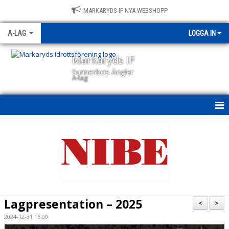
MARKARYDS IF NYA WEBSHOPP
A-LAG
LOGGA IN
Markaryds IF
Sunnerbos Änglar
A-lag
A-LAG
NYHETER
KALENDER
MATCHER
Lagpresentation – 2025
<
>
TRUPPEN
2024-12-31 16:00