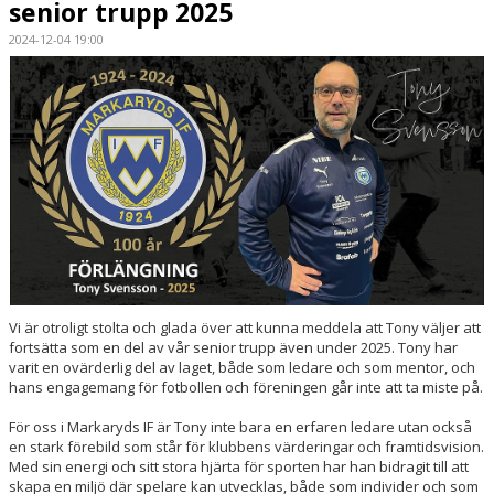
senior trupp 2025
BILDGALLERI
2024-12-04 19:00
DOKUMENT
KONTAKT
MATCHDAG
Vi är otroligt stolta och glada över att kunna meddela att Tony väljer att
fortsätta som en del av vår senior trupp även under 2025. Tony har
varit en ovärderlig del av laget, både som ledare och som mentor, och
hans engagemang för fotbollen och föreningen går inte att ta miste på.
För oss i Markaryds IF är Tony inte bara en erfaren ledare utan också
en stark förebild som står för klubbens värderingar och framtidsvision.
Med sin energi och sitt stora hjärta för sporten har han bidragit till att
skapa en miljö där spelare kan utvecklas, både som individer och som