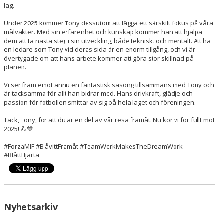
lag.
Under 2025 kommer Tony dessutom att lägga ett särskilt fokus på våra
målvakter. Med sin erfarenhet och kunskap kommer han att hjälpa
dem att ta nästa steg i sin utveckling, både tekniskt och mentalt. Att ha
en ledare som Tony vid deras sida är en enorm tillgång, och vi är
övertygade om att hans arbete kommer att göra stor skillnad på
planen.
Vi ser fram emot ännu en fantastisk säsong tillsammans med Tony och
är tacksamma för allt han bidrar med. Hans drivkraft, glädje och
passion för fotbollen smittar av sig på hela laget och föreningen.
Tack, Tony, för att du är en del av vår resa framåt. Nu kör vi för fullt mot
2025! 💪💙
#ForzaMIF
#BlåvittFramåt
#TeamWorkMakesTheDreamWork
#BlåttHjärta
Nyhetsarkiv