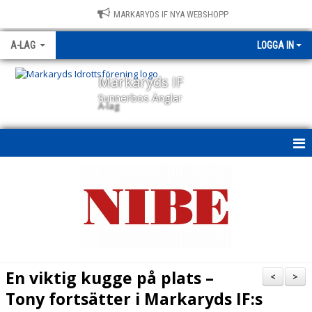
MARKARYDS IF NYA WEBSHOPP
A-LAG
LOGGA IN
Markaryds IF
Sunnerbos Änglar
A-lag
A-LAG
NYHETER
KALENDER
MATCHER
En viktig kugge på plats –
<
>
TRUPPEN
Tony fortsätter i Markaryds IF:s