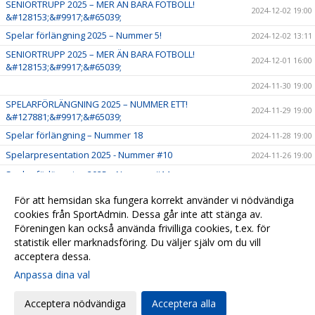
SENIORTRUPP 2025 – MER ÄN BARA FOTBOLL!
2024-12-02 19:00
&#128153;&#9917;&#65039;
Spelar förlängning 2025 – Nummer 5!
2024-12-02 13:11
SENIORTRUPP 2025 – MER ÄN BARA FOTBOLL!
2024-12-01 16:00
&#128153;&#9917;&#65039;
2024-11-30 19:00
SPELARFÖRLÄNGNING 2025 – NUMMER ETT!
2024-11-29 19:00
&#127881;&#9917;&#65039;
Spelar förlängning – Nummer 18
2024-11-28 19:00
Spelarpresentation 2025 - Nummer #10
2024-11-26 19:00
Spelar förlängning 2025 – Nummer #14
2024-11-24 16:00
Spelar förlängning 2025 - #7
2024-11-23 16:00
För att hemsidan ska fungera korrekt använder vi nödvändiga
Spelar förlängning 2025
cookies från SportAdmin. Dessa går inte att stänga av.
2024-11-22 19:00
Föreningen kan också använda frivilliga cookies, t.ex. för
Ny huvudtränare
2024-11-15 10:01
statistik eller marknadsföring. Du väljer själv om du vill
acceptera dessa.
Anpassa dina val
Cookie-
Gå till
inställningar
Webbversion
Acceptera nödvändiga
Acceptera alla