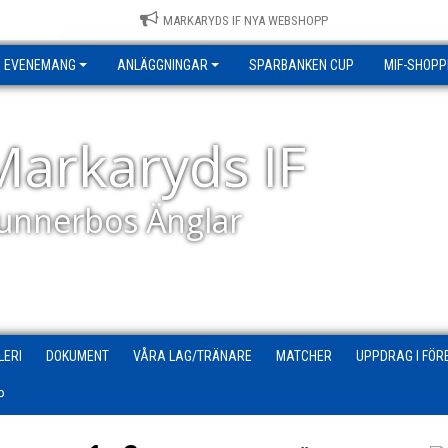
MARKARYDS IF NYA WEBSHOPP
EVENEMANG
ANLÄGGNINGAR
SPARBANKEN CUP
MIF-SHOPP
Markaryds IF
unnerbos Änglar
LERI
DOKUMENT
VÅRA LAG/TRÄNARE
MATCHER
UPPDRAG I FÖR
P