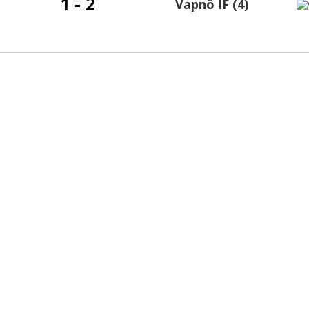
1 - 2
Vapnö IF (4)