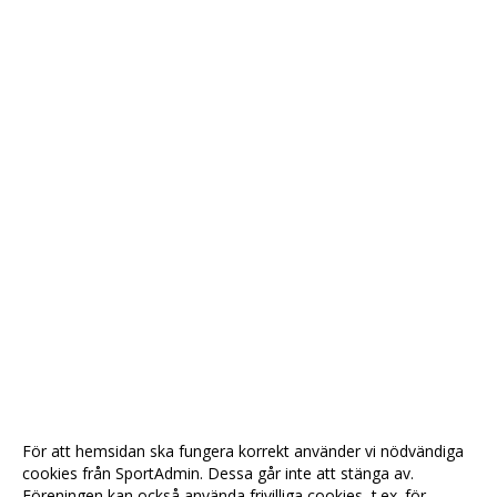
För att hemsidan ska fungera korrekt använder vi nödvändiga
cookies från SportAdmin. Dessa går inte att stänga av.
Föreningen kan också använda frivilliga cookies, t.ex. för