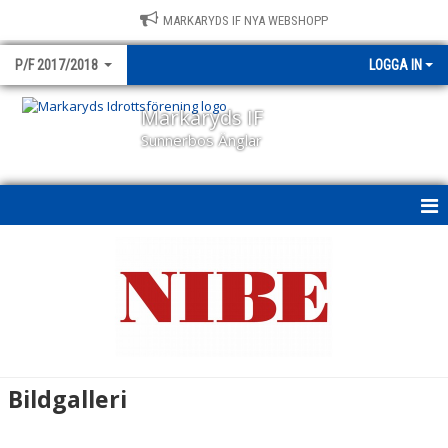
MARKARYDS IF NYA WEBSHOPP
P/F 2017/2018
LOGGA IN
Markaryds IF
Sunnerbos Änglar
P/F 17-18
VERKSAMHET
NYHETER
KALENDER
Bildgalleri
BILDGALLERI