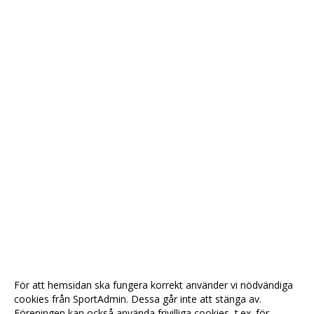
För att hemsidan ska fungera korrekt använder vi nödvändiga
cookies från SportAdmin. Dessa går inte att stänga av.
Föreningen kan också använda frivilliga cookies, t.ex. för