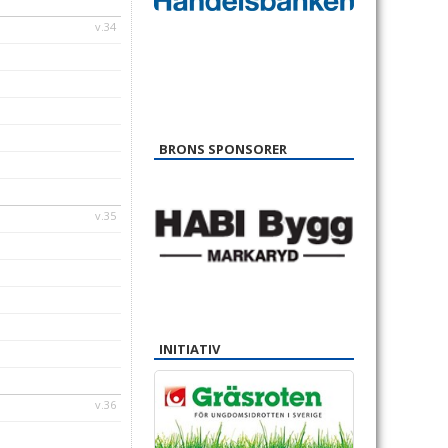
v.34
BRONS SPONSORER
v.35
INITIATIV
v.36