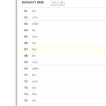
AUGUSTI 2026
01
lör
02
sön
03
mån
04
tis
05
ons
06
tor
07
fre
08
lör
09
sön
10
mån
11
tis
12
ons
13
tor
14
fre
15
lör