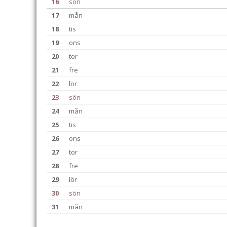
16
sön
17
mån
18
tis
19
ons
20
tor
21
fre
22
lör
23
sön
24
mån
25
tis
26
ons
27
tor
28
fre
29
lör
30
sön
31
mån