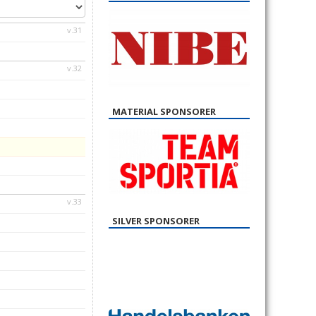
v.31
v.32
MATERIAL SPONSORER
v.33
SILVER SPONSORER