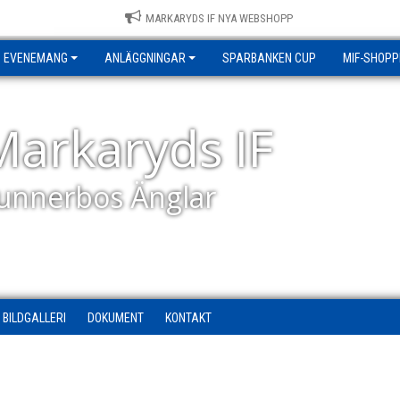
MARKARYDS IF NYA WEBSHOPP
EVENEMANG
ANLÄGGNINGAR
SPARBANKEN CUP
MIF-SHOPP
Markaryds IF
unnerbos Änglar
BILDGALLERI
DOKUMENT
KONTAKT