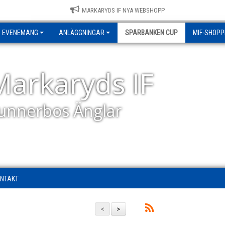
MARKARYDS IF NYA WEBSHOPP
EVENEMANG
ANLÄGGNINGAR
SPARBANKEN CUP
MIF-SHOPP
Markaryds IF
unnerbos Änglar
NTAKT
<
>