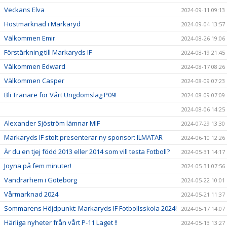
Veckans Elva
2024-09-11 09:13
Höstmarknad i Markaryd
2024-09-04 13:57
Välkommen Emir
2024-08-26 19:06
Förstärkning till Markaryds IF
2024-08-19 21:45
Välkommen Edward
2024-08-17 08:26
Välkommen Casper
2024-08-09 07:23
Bli Tränare för Vårt Ungdomslag P09!
2024-08-09 07:09
2024-08-06 14:25
Alexander Sjöström lämnar MIF
2024-07-29 13:30
Markaryds IF stolt presenterar ny sponsor: ILMATAR
2024-06-10 12:26
Är du en tjej född 2013 eller 2014 som vill testa Fotboll?
2024-05-31 14:17
Joyna på fem minuter!
2024-05-31 07:56
Vandrarhem i Göteborg
2024-05-22 10:01
Vårmarknad 2024
2024-05-21 11:37
Sommarens Höjdpunkt: Markaryds IF Fotbollsskola 2024!
2024-05-17 14:07
Härliga nyheter från vårt P-11 Laget !!
2024-05-13 13:27