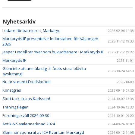
Nyhetsarkiv
Ledare för barnidrott, Markaryd
2026-02-06 14:38
Markaryds IF presenterar ledarstaben för säsongen
2025-11-12 19:33
2026
Jesper Lindell tar över som huvudtränare i Markaryds IF
2025-11-12 19:22
Markaryds IF
2025-11-01
Glöm inte att anmäla dig till årets stora blåvita
2025-10-24 14:53
avslutning!
Nu är vi med i Fritidskortet!
2025-10-09
Konstgräs
2025-09-19 07:55
Stort tack, Lucas Karlsson!
2024-10-07 13:35
Träningsläger
2024-10-06 13:33
Föreningskväll 2024-09-30
2024-10-01 09:20
Antik & Samlarmarknad 2024
2024-09-26 10:07
Blommor sponsrat av ICA Kvantum Markaryd
2024-09-12 14:05