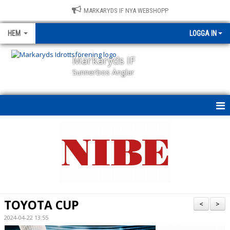
MARKARYDS IF NYA WEBSHOPP
HEM
LOGGA IN
Markaryds IF
Sunnerbos Änglar
HEM
NYHETER
OM KLUBBEN
KALENDER
TOYOTA CUP
<
>
BILDGALLERI
2024-04-22 13:55