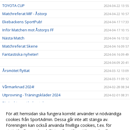
TOYOTA CUP
2024-04-22 13:55
Matchreferat MIF - Åstorp
2024-04-22 10:57
Ekebackens SportPub!
2024-04-17 17:33
Inför Matchen mot Åstorps FF
2024-04-17 10:15
Nästa Match
2024-04-16 13:52
Matchreferat Skene
2024-04-16 09:57
Fantastiska nyheter!
2024-04-16 09:49
2024-04-09 20:41
Årsmötet flyttat
2024-03-12 13:09
2024-03-11 09:12
Vårmarknad 2024!
2024-02-28 08:34
Utprovning - Träningskläder 2024
2024-02-01 08:31
Förändringar i ledarstaben
2023-12-07 08:30
Markaryds IF
2023-11-13 10:47
För att hemsidan ska fungera korrekt använder vi nödvändiga
Årets julklapp
cookies från SportAdmin. Dessa går inte att stänga av.
2023-11-13 10:45
Föreningen kan också använda frivilliga cookies, t.ex. för
Välkommen till vår nya hemsida!
2023-09-25 10:41