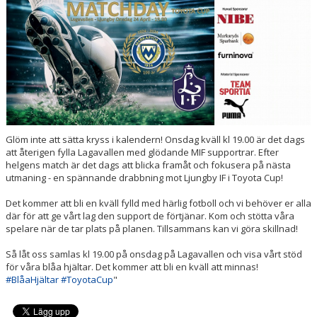
DOKUMENT
VÅRA LAG/TRÄNARE
MATCHER
UPPDRAG I FÖRENINGEN
SPONSRING & SAMARBETEN
Glöm inte att sätta kryss i kalendern! Onsdag kväll kl 19.00 är det dags
att återigen fylla Lagavallen med glödande MIF supportrar. Efter
INITIATIV & PROJEKT
helgens match är det dags att blicka framåt och fokusera på nästa
utmaning - en spännande drabbning mot Ljungby IF i Toyota Cup!
FOTBOLLSSKOLAN
Det kommer att bli en kväll fylld med härlig fotboll och vi behöver er alla
där för att ge vårt lag den support de förtjänar. Kom och stötta våra
REAL BETIS CAMP
spelare när de tar plats på planen. Tillsammans kan vi göra skillnad!
Så låt oss samlas kl 19.00 på onsdag på Lagavallen och visa vårt stöd
för våra blåa hjältar. Det kommer att bli en kväll att minnas!
#BlåaHjältar
#ToyotaCup
"