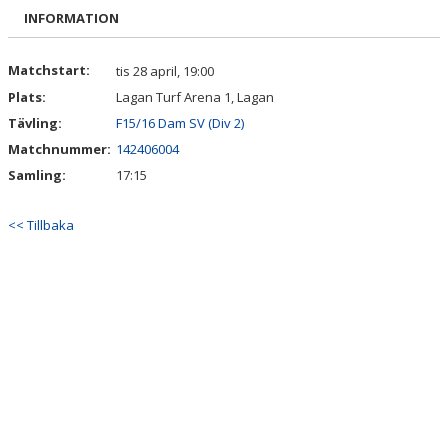
BILDGALLERI
INFORMATION
DOKUMENT
Matchstart:
tis 28 april, 19:00
Plats:
Lagan Turf Arena 1, Lagan
KONTAKT
Tävling:
F15/16 Dam SV (Div 2)
Matchnummer:
142406004
Samling:
17:15
<< Tillbaka