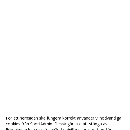
För att hemsidan ska fungera korrekt använder vi nödvändiga
cookies från SportAdmin. Dessa går inte att stänga av.
Föreningen kan också använda frivilliga cookies, t.ex. för