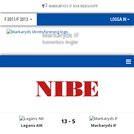
MARKARYDS IF NYA WEBSHOPP
F 2011/F 2012
LOGGA IN
Markaryds IF
Sunnerbos Änglar
HEM
NYHETER
KALENDER
MATCHER
13 - 5
TRUPPEN
Lagans AIK
Markaryds IF