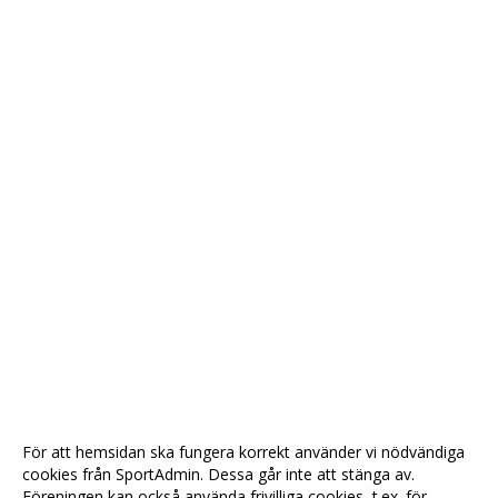
För att hemsidan ska fungera korrekt använder vi nödvändiga
cookies från SportAdmin. Dessa går inte att stänga av.
Föreningen kan också använda frivilliga cookies, t.ex. för