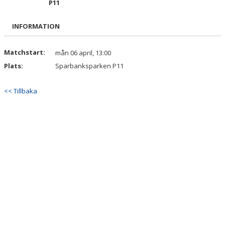
P11
KONTAKT
INFORMATION
TRÄNINGSTIDER
KALENDER
Matchstart:
mån 06 april, 13:00
Plats:
Sparbanksparken P11
<< Tillbaka