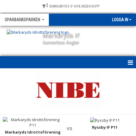
MARKARYDS IF NYA WEBSHOPP
SPARBANKSPARKEN
LOGGA IN
Markaryds IF
Sunnerbos Änglar
SPARBANKSPARKEN
NYHETER
BILDGALLERI
VÄGBESKRIVNING
KONSTGRÄS PLAN
Ryssby IF P11
vs
Markaryds Idrottsförening