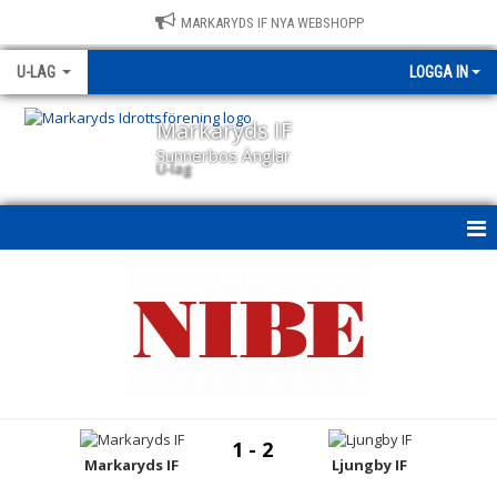
MARKARYDS IF NYA WEBSHOPP
U-LAG
LOGGA IN
Markaryds IF
Sunnerbos Änglar
U-lag
U-LAG
NYHETER
KALENDER
MATCHER
1 - 2
TRUPPEN
Markaryds IF
Ljungby IF