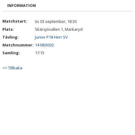
BILDGALLERI
INFORMATION
DOKUMENT
Matchstart:
tis 03 september, 18:30
Plats:
Skärsjövallen 1, Markaryd
KONTAKT
Tävling:
Junior P18 Herr SV
Matchnummer:
141803032
Samling:
17:15
<< Tillbaka