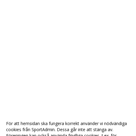
För att hemsidan ska fungera korrekt använder vi nödvändiga
cookies från SportAdmin. Dessa går inte att stänga av.
Föreningen kan också använda frivilliga cookies, t.ex. för