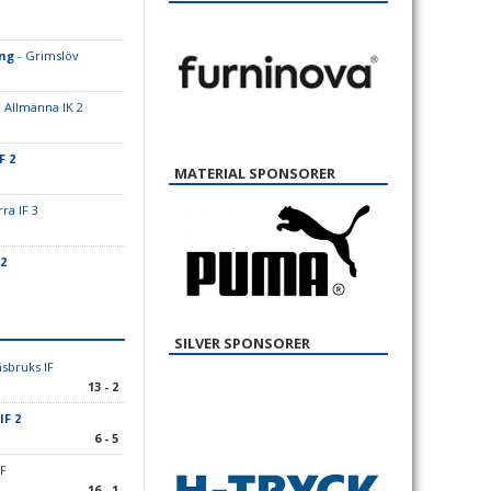
ing
- Grimslöv
 Allmänna IK 2
F 2
MATERIAL SPONSORER
ra IF 3
2
SILVER SPONSORER
sbruks IF
13 - 2
IF 2
6 - 5
IF
16 - 1