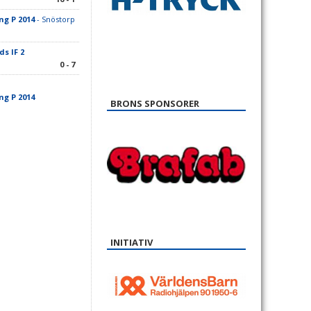
ng P 2014
- Snöstorp
s IF 2
0 - 7
ng P 2014
BRONS SPONSORER
INITIATIV