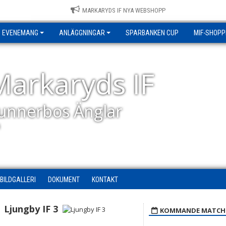
MARKARYDS IF NYA WEBSHOPP
EVENEMANG
ANLÄGGNINGAR
SPARBANKEN CUP
MIF-SHOPP
Markaryds IF
unnerbos Änglar
BILDGALLERI
DOKUMENT
KONTAKT
Ljungby IF 3
KOMMANDE MATCH