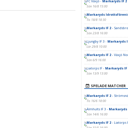
FC Växjö -
Markaryds IF 2
Sön 16/8 15:00
Markaryds Idrottsfören
Tis 18/8 18:30
Markaryds IF 2
- Sandsbro
Sön 23/8 16:00
Ljungby IF 3 -
Markaryds I
Lör 29/8 10:00
Markaryds IF 2
- Växjö Nor
Sön 6/9 16:00
Liatorps IF -
Markaryds IF 
Sön 13/9 13:00
SPELADE MATCHER
Markaryds IF 2
- Strömsnä
Tis 16/6 18:00
Älmhults IF 3 -
Markaryds 
Sön 14/6 16:00
Markaryds IF 2
- Liatorps 
Sön 31/5 16:00