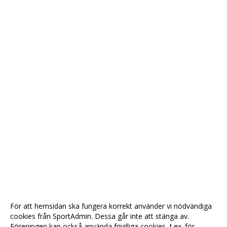
För att hemsidan ska fungera korrekt använder vi nödvändiga
cookies från SportAdmin. Dessa går inte att stänga av.
Föreningen kan också använda frivilliga cookies, t.ex. för