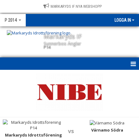
MARKARYDS IF NYA WEBSHOPP
P 2014
LOGGA IN
Markaryds IF
Sunnerbos Änglar
P14
P14
NYHETER
KALENDER
MATCHER
TRUPPEN
Värnamo Södra
vs
Markaryds Idrottsförening