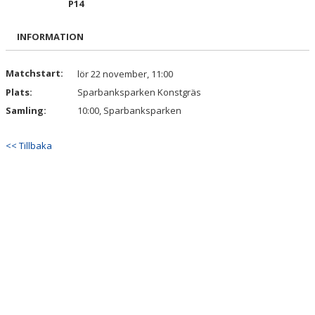
P14
BILDGALLERI
INFORMATION
DOKUMENT
KONTAKT
Matchstart:
lör 22 november, 11:00
Plats:
Sparbanksparken Konstgräs
Samling:
10:00, Sparbanksparken
<< Tillbaka