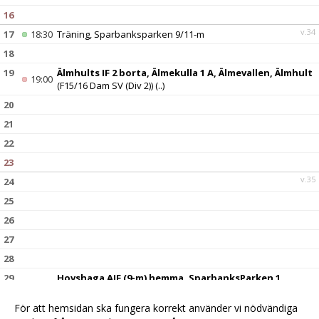
16
v.34
17
18:30
Träning, Sparbanksparken 9/11-m
18
19
Älmhults IF 2 borta, Älmekulla 1 A, Älmevallen, Älmhult
19:00
(F15/16 Dam SV (Div 2))
(..)
20
21
22
23
v.35
24
25
26
27
28
29
Hovshaga AIF (9-m) hemma, SparbanksParken 1,
00:00
Markaryd
(F15/16 Dam SV (Div 2))
(..)
För att hemsidan ska fungera korrekt använder vi nödvändiga
30