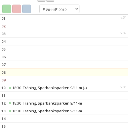
BILDGALLERI
DOKUMENT
v.31
01
02
KONTAKT
v.32
03
04
05
06
07
08
09
v.33
10
18:30
Träning, Sparbanksparken 9/11-m
(..)
11
12
18:30
Träning, Sparbanksparken 9/11-m
13
18:30
Träning, Sparbanksparken 9/11-m
14
15