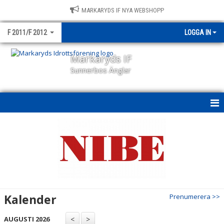
MARKARYDS IF NYA WEBSHOPP
F 2011/F 2012
LOGGA IN
Markaryds IF
Sunnerbos Änglar
HEM
NYHETER
KALENDER
MATCHER
Kalender
Prenumerera >>
TRUPPEN
AUGUSTI 2026