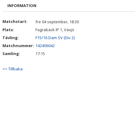
BILDGALLERI
INFORMATION
DOKUMENT
Matchstart:
fre 04 september, 18:30
Plats:
Fagrabäck IP 1, Växjö
KONTAKT
Tävling:
F15/16 Dam SV (Div 2)
Matchnummer:
142406042
Samling:
17:15
<< Tillbaka