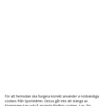
För att hemsidan ska fungera korrekt använder vi nödvändiga
cookies från SportAdmin. Dessa går inte att stänga av.
Föreningen kan också använda frivilliga cookies, t.ex. för