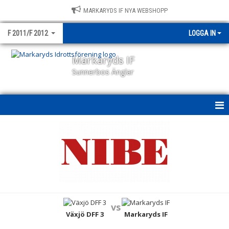
MARKARYDS IF NYA WEBSHOPP
F 2011/F 2012
LOGGA IN
Markaryds IF
Sunnerbos Änglar
HEM
NYHETER
KALENDER
MATCHER
vs
TRUPPEN
Växjö DFF 3
Markaryds IF