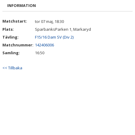
BILDGALLERI
INFORMATION
DOKUMENT
Matchstart:
tor 07 maj, 18:30
Plats:
SparbanksParken 1, Markaryd
KONTAKT
Tävling:
F15/16 Dam SV (Div 2)
Matchnummer:
142406006
Samling:
16:50
<< Tillbaka