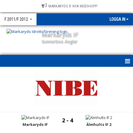
MARKARYDS IF NYA WEBSHOPP
F 2011/F 2012
LOGGA IN
Markaryds IF
Sunnerbos Änglar
HEM
NYHETER
KALENDER
MATCHER
2 - 4
TRUPPEN
Markaryds IF
Älmhults IF 2