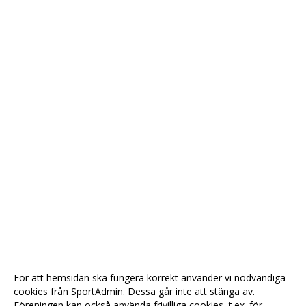
För att hemsidan ska fungera korrekt använder vi nödvändiga
cookies från SportAdmin. Dessa går inte att stänga av.
Föreningen kan också använda frivilliga cookies, t.ex. för