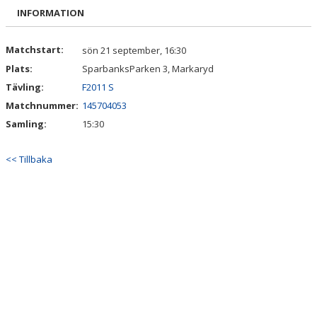
BILDGALLERI
INFORMATION
DOKUMENT
Matchstart:
sön 21 september, 16:30
Plats:
SparbanksParken 3, Markaryd
KONTAKT
Tävling:
F2011 S
Matchnummer:
145704053
Samling:
15:30
<< Tillbaka