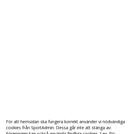
För att hemsidan ska fungera korrekt använder vi nödvändiga
cookies från SportAdmin. Dessa går inte att stänga av.
Föreningen kan också använda frivilliga cookies, t.ex. för