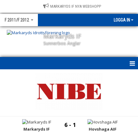
MARKARYDS IF NYA WEBSHOPP
F 2011/F 2012
LOGGA IN
Markaryds IF
Sunnerbos Änglar
HEM
NYHETER
KALENDER
MATCHER
6 - 1
TRUPPEN
Markaryds IF
Hovshaga AIF