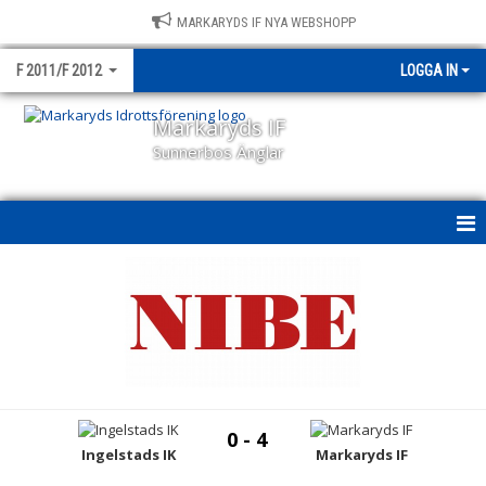
MARKARYDS IF NYA WEBSHOPP
F 2011/F 2012
LOGGA IN
Markaryds IF
Sunnerbos Änglar
HEM
NYHETER
KALENDER
MATCHER
0 - 4
TRUPPEN
Ingelstads IK
Markaryds IF