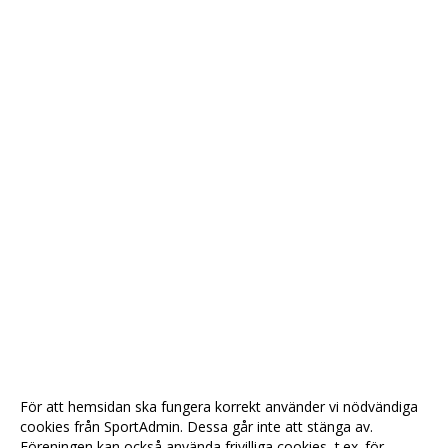
För att hemsidan ska fungera korrekt använder vi nödvändiga
cookies från SportAdmin. Dessa går inte att stänga av.
Föreningen kan också använda frivilliga cookies, t.ex. för