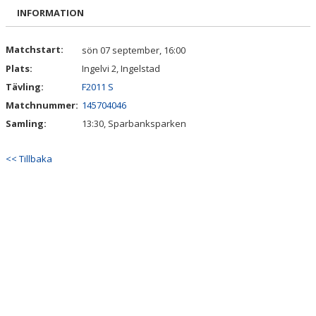
BILDGALLERI
INFORMATION
DOKUMENT
Matchstart:
sön 07 september, 16:00
Plats:
Ingelvi 2, Ingelstad
KONTAKT
Tävling:
F2011 S
Matchnummer:
145704046
Samling:
13:30, Sparbanksparken
<< Tillbaka