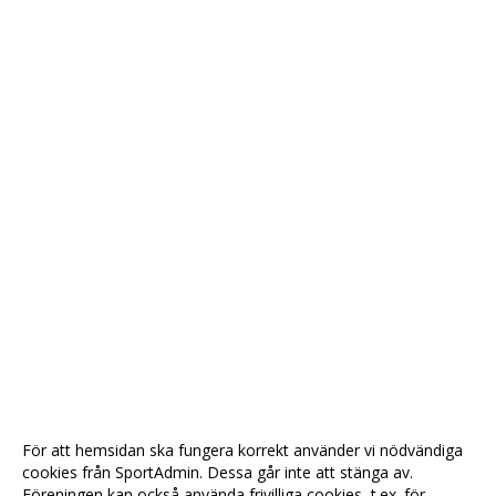
För att hemsidan ska fungera korrekt använder vi nödvändiga
cookies från SportAdmin. Dessa går inte att stänga av.
Föreningen kan också använda frivilliga cookies, t.ex. för