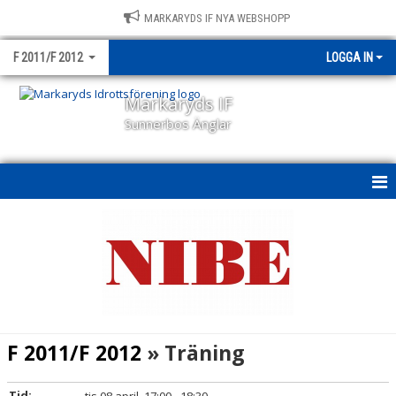
MARKARYDS IF NYA WEBSHOPP
F 2011/F 2012
LOGGA IN
Markaryds IF
Sunnerbos Änglar
HEM
NYHETER
KALENDER
MATCHER
F 2011/F 2012
» Träning
TRUPPEN
Tid: