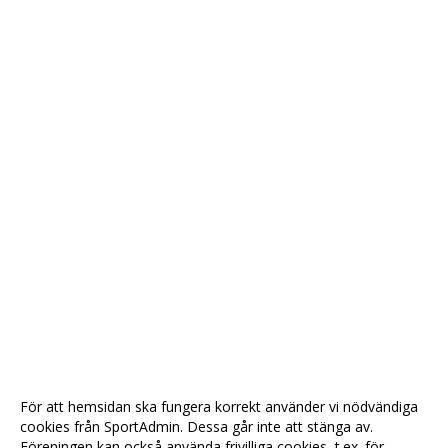
För att hemsidan ska fungera korrekt använder vi nödvändiga
cookies från SportAdmin. Dessa går inte att stänga av.
Föreningen kan också använda frivilliga cookies, t.ex. för