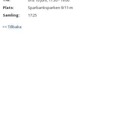
ons 10 juni, 17:30 - 19:00
BILDGALLERI
Plats:
Sparbanksparken 9/11-m
Samling:
17:25
DOKUMENT
<< Tillbaka
KONTAKT