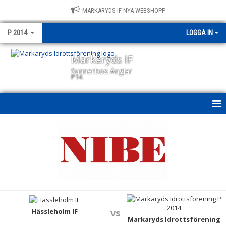
MARKARYDS IF NYA WEBSHOPP
P 2014
LOGGA IN
Markaryds IF
Sunnerbos Änglar
P14
P14
NYHETER
KALENDER
MATCHER
TRUPPEN
Hässleholm IF
vs
Markaryds Idrottsförening