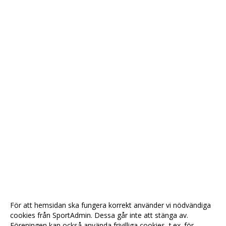
För att hemsidan ska fungera korrekt använder vi nödvändiga
cookies från SportAdmin. Dessa går inte att stänga av.
Föreningen kan också använda frivilliga cookies, t.ex. för