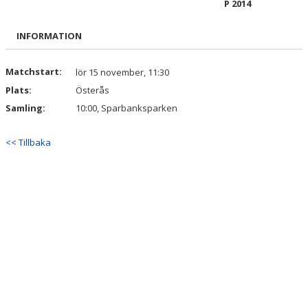
P 2014
BILDGALLERI
INFORMATION
DOKUMENT
KONTAKT
Matchstart:
lör 15 november, 11:30
Plats:
Österås
Samling:
10:00, Sparbanksparken
<< Tillbaka