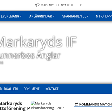
MARKARYDS IF NYA WEBSHOPP
EVENEMANG
ANLÄGGNINGAR
SPARBANKEN CUP
MIF-SHOPP
Markaryds IF
unnerbos Änglar
16
BILDGALLERI
DOKUMENT
KONTAKT
Markaryds
KOMMANDE MATCH
ttsförening P