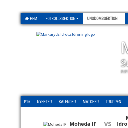
HEM
FOTBOLLSSEKTION
UNGDOMSSEKTION
S
P/F
P16
NYHETER
KALENDER
MATCHER
TRUPPEN
vs
Moheda IF
Idro