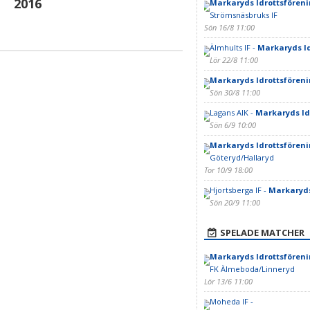
2016
Markaryds Idrottsfören
Strömsnäsbruks IF
Sön 16/8 11:00
Älmhults IF -
Markaryds Id
Lör 22/8 11:00
Markaryds Idrottsfören
Sön 30/8 11:00
Lagans AIK -
Markaryds Id
Sön 6/9 10:00
Markaryds Idrottsfören
Göteryd/Hallaryd
Tor 10/9 18:00
Hjortsberga IF -
Markaryds
Sön 20/9 11:00
SPELADE MATCHER
Markaryds Idrottsföreni
FK Älmeboda/Linneryd
Lör 13/6 11:00
Moheda IF -