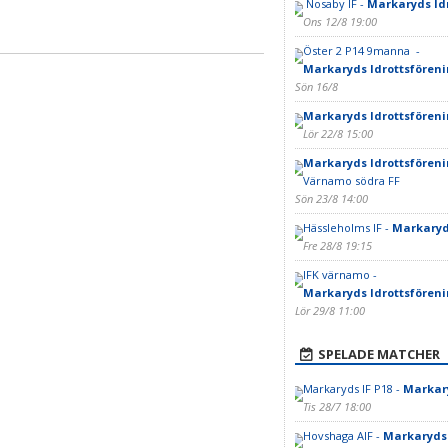
Nosaby IF -
Markaryds Id
Ons 12/8 19:00
Öster 2 P14 9manna -
Markaryds Idrottsföreni
Sön 16/8
Markaryds Idrottsfören
Lör 22/8 15:00
Markaryds Idrottsföreni
Värnamo södra FF
Sön 23/8 14:00
Hässleholms IF -
Markaryd
Fre 28/8 19:15
IFK värnamo -
Markaryds Idrottsföreni
Lör 29/8 11:00
SPELADE MATCHER
Markaryds IF P18 -
Markary
Tis 28/7 18:00
Hovshaga AIF -
Markaryds 