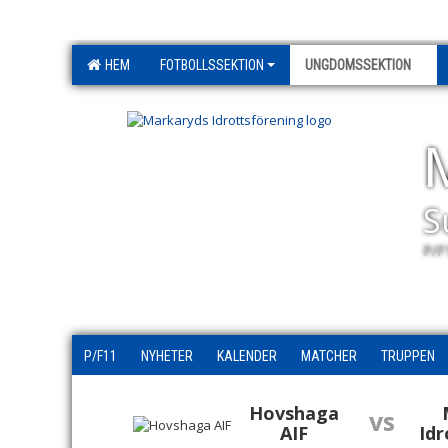
HEM
FOTBOLLSSEKTION
UNGDOMSSEKTION
S
P/F
P/F11
NYHETER
KALENDER
MATCHER
TRUPPEN
Hovshaga
vs
AIF
Idr