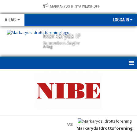
MARKARYDS IF NYA WEBSHOPP
A-LAG
LOGGA IN
Markaryds IF
Sunnerbos Änglar
A-lag
A-LAG
NYHETER
KALENDER
MATCHER
vs
TRUPPEN
Markaryds Idrottsförening