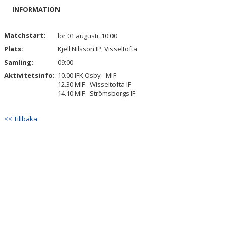
BILDGALLERI
INFORMATION
DOKUMENT
Matchstart:
lör 01 augusti, 10:00
Plats:
Kjell Nilsson IP, Visseltofta
KONTAKT
Samling:
09:00
MATCHDAG
Aktivitetsinfo:
10.00 IFK Osby - MIF
12.30 MIF - Wisseltofta IF
14.10 MIF - Strömsborgs IF
<< Tillbaka