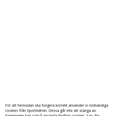
För att hemsidan ska fungera korrekt använder vi nödvändiga
cookies från SportAdmin. Dessa går inte att stänga av.
Föreningen kan också använda frivilliga cookies, t.ex. för