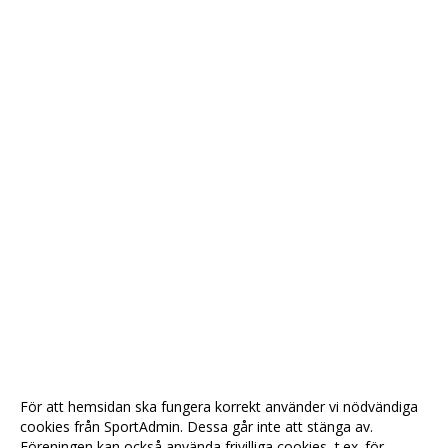
För att hemsidan ska fungera korrekt använder vi nödvändiga
cookies från SportAdmin. Dessa går inte att stänga av.
Föreningen kan också använda frivilliga cookies, t.ex. för