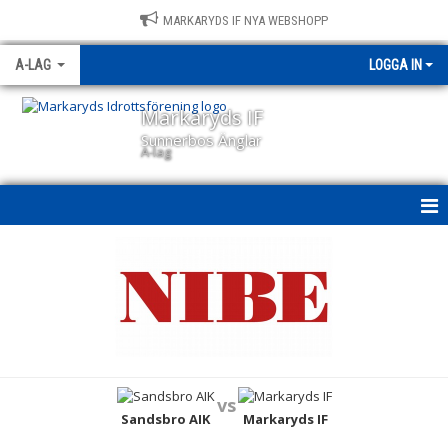
MARKARYDS IF NYA WEBSHOPP
A-LAG
LOGGA IN
Markaryds IF
Sunnerbos Änglar
A-lag
A-LAG
NYHETER
KALENDER
MATCHER
vs
TRUPPEN
Sandsbro AIK
Markaryds IF