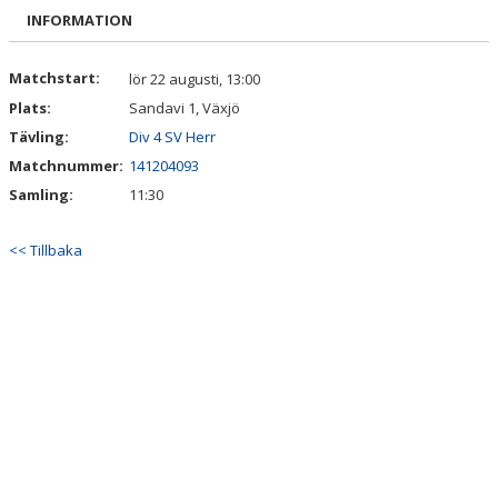
BILDGALLERI
INFORMATION
DOKUMENT
Matchstart:
lör 22 augusti, 13:00
Plats:
Sandavi 1, Växjö
KONTAKT
Tävling:
Div 4 SV Herr
MATCHDAG
Matchnummer:
141204093
Samling:
11:30
<< Tillbaka