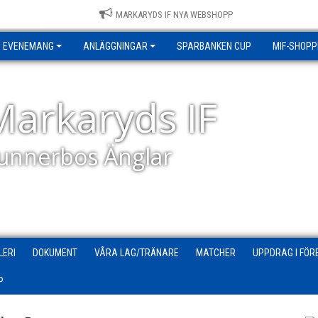
MARKARYDS IF NYA WEBSHOPP
EVENEMANG
ANLÄGGNINGAR
SPARBANKEN CUP
MIF-SHOPP
Markaryds IF
unnerbos Änglar
LERI
DOKUMENT
VÅRA LAG/TRÄNARE
MATCHER
UPPDRAG I FÖR
P