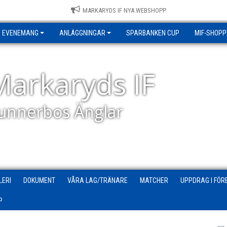
MARKARYDS IF NYA WEBSHOPP
EVENEMANG
ANLÄGGNINGAR
SPARBANKEN CUP
MIF-SHOPP
Markaryds IF
unnerbos Änglar
LERI
DOKUMENT
VÅRA LAG/TRÄNARE
MATCHER
UPPDRAG I FÖR
P