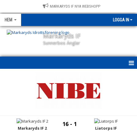
MARKARYDS IF NYA WEBSHOPP
HEM
LOGGA IN
Markaryds IF
Sunnerbos Änglar
HEM
NYHETER
OM KLUBBEN
KALENDER
16 - 1
Markaryds IF 2
Liatorps IF
BILDGALLERI