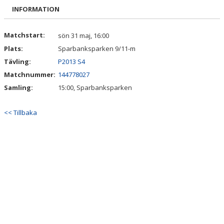
DOKUMENT
INFORMATION
VÅRA LAG/TRÄNARE
Matchstart:
sön 31 maj, 16:00
Plats:
Sparbanksparken 9/11-m
MATCHER
Tävling:
P2013 S4
UPPDRAG I FÖRENINGEN
Matchnummer:
144778027
Samling:
15:00, Sparbanksparken
SPONSRING & SAMARBETEN
<< Tillbaka
INITIATIV & PROJEKT
FOTBOLLSSKOLAN
REAL BETIS CAMP