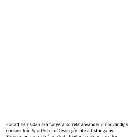
För att hemsidan ska fungera korrekt använder vi nödvändiga
cookies från SportAdmin. Dessa går inte att stänga av.
Föreningen kan också använda frivilliga cookies, t.ex. för