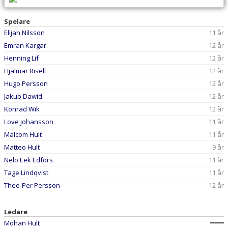
BILDGALLERI
Spelare
DOKUMENT
Elijah Nilsson
11 år
Emran Kargar
12 år
KONTAKT
Henning Lif
12 år
Hjalmar Risell
12 år
Hugo Persson
12 år
Jakub Dawid
12 år
Konrad Wik
12 år
Love Johansson
11 år
Malcom Hult
11 år
Matteo Hult
9 år
Nelo Eek Edfors
11 år
Tage Lindqvist
11 år
Theo-Per Persson
12 år
Ledare
Mohan Hult