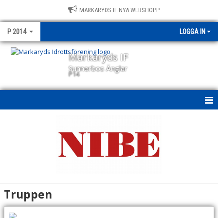
MARKARYDS IF NYA WEBSHOPP
P 2014
LOGGA IN
Markaryds IF
Sunnerbos Änglar
P14
P14
NYHETER
KALENDER
MATCHER
Truppen
TRUPPEN