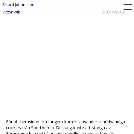
Rikard Johansson
Victor Wik
0707-179848
För att hemsidan ska fungera korrekt använder vi nödvändiga
cookies från SportAdmin. Dessa går inte att stänga av.
Föreningen kan också använda frivilliga cookies, t.ex. för